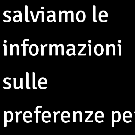
Frignano
salviamo le
3 agosto 2026
informazioni
×
sulle
preferenze pe