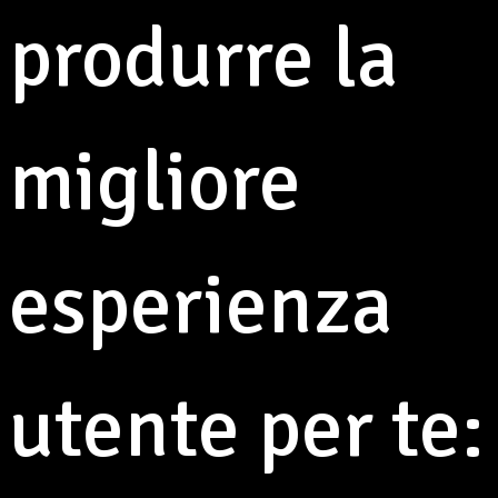
produrre la
migliore
esperienza
utente per te:
14° Festa Provinciale
Aseop a Pavullo nel