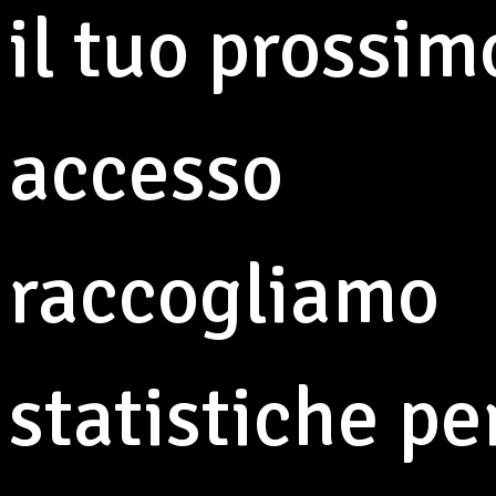
il tuo prossim
accesso
Opera III in concerto
raccogliamo
all'Osteria della
Solidarietà
6 luglio 2026
statistiche pe