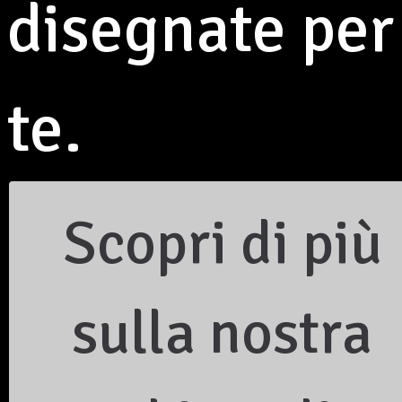
disegnate per
Codice Fiscale 940 14 690 369
Iscrizione al Registro Unico del Terzo Settore con
numero di repertorio 81732 - Determina del
24/11/2022
te.
Personalità Giuridica riconosciuta con DPGR n. 387
del 08.04.2005
Privacy Policy
|
Cookie Policy
INFORMAZIONI
Per le famiglie
Scopri di più
Informativa e consenso famiglie
Spazio Scuola
Spazio Incontro
Legge 104
Invalidità civile
sulla nostra
Supporto psicologico
Autorizzazione parcheggio interno
Progetto ASEOP
I nostri Partners
Bilancio di Missione