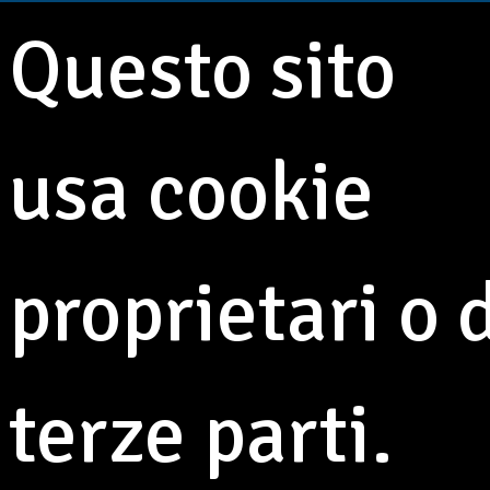
Questo sito
usa cookie
Journal
2 luglio 2025
6.5 Min
proprietari o 
Lunario 2025
terze parti.