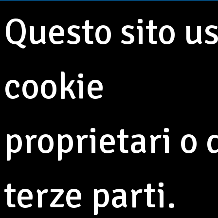
Questo sito u
cookie
Journal
6 giugno 2024
6.5 Min
42° Festa di Primavera
proprietari o 
al Villaggio Giardino
terze parti.