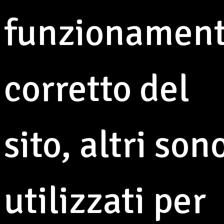
I nostri volontari saranno presenti dal 7 al 9 e dal 14 al
funzionamen
16 giugno con tante deliziose specialità da gustare
insieme.
Non mancheranno, inoltre, spettacoli e intrattenimenti
corretto del
per tutta la famiglia.
Con la vostra partecipazione, contribuirete
concretamente alla realizzazione dei nostri progetti
associativi! Vi aspettiamo
sito, altri son
Altre notizie
utilizzati per