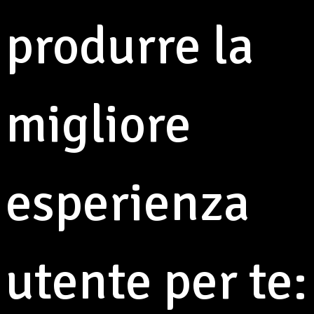
produrre la
migliore
esperienza
utente per te:
14° Festa Provinciale
Aseop a Pavullo nel