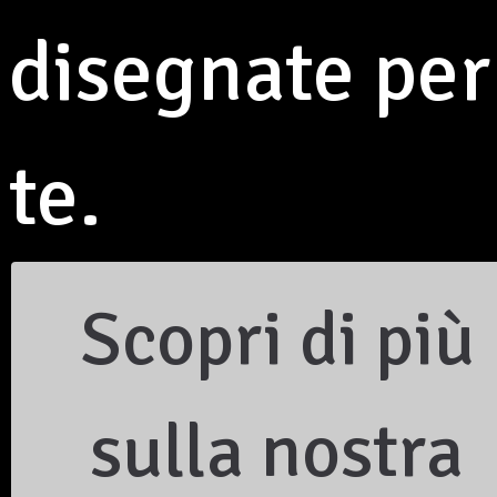
E.mail:
info@aseop.it
disegnate per
Codice Fiscale 940 14 690 369
Iscrizione al Registro Unico del Terzo Settore con
numero di repertorio 81732 - Determina del
24/11/2022
Personalità Giuridica riconosciuta con DPGR n. 387
te.
del 08.04.2005
Privacy Policy
|
Cookie Policy
INFORMAZIONI
Per le famiglie
Informativa e consenso famiglie
Scopri di più
Spazio Scuola
Spazio Incontro
Legge 104
Invalidità civile
Supporto psicologico
sulla nostra
Autorizzazione parcheggio interno
Progetto ASEOP
I nostri Partners