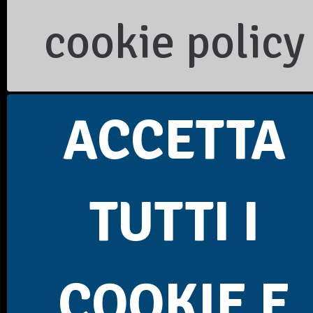
Bilancio di Missione
cookie policy
Relazione Presidente
Scarica lo Statuto
Scarica la brochure
Consiglio direttivo
Dichiarazione contributi pubblici 2025
Rendiconto contributo 5x1000 2023
ACCETTA
SEGUICI SUI SOCIAL
TUTTI I
COOKIE E
FAI LA TUA DONAZIONE